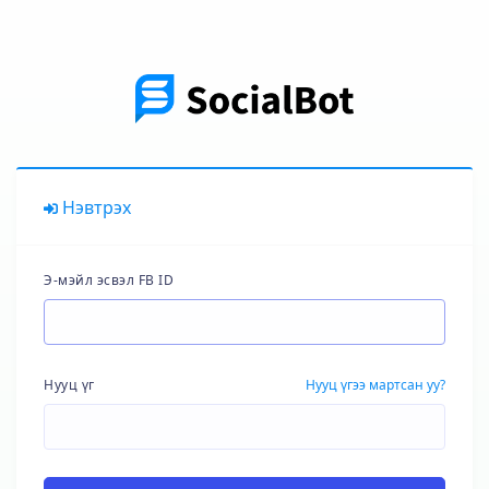
Нэвтрэх
Э-мэйл эсвэл FB ID
Нууц үг
Нууц үгээ мартсан уу?