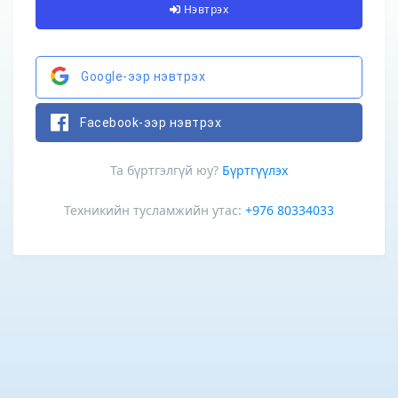
Нэвтрэх
Google-ээр нэвтрэх
Facebook-ээр нэвтрэх
Та бүртгэлгүй юу?
Бүртгүүлэх
Техникийн тусламжийн утас:
+976 80334033